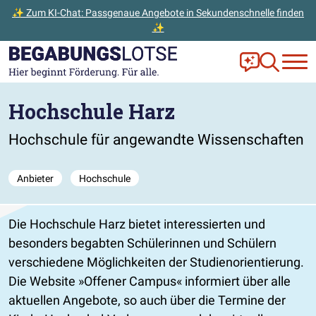
✨ Zum KI-Chat: Passgenaue Angebote in Sekundenschnelle finden
✨
Zum Hauptinhalt der Seite springen
Zur Startseite gehen
Frag Ella!
Zur Ange
Hochschule Harz
Hochschule für angewandte Wissenschaften
Anbieter
Hochschule
Die Hochschule Harz bietet interessierten und
besonders begabten Schülerinnen und Schülern
verschiedene Möglichkeiten der Studienorientierung.
Die Website
Offener Campus
informiert über alle
aktuellen Angebote, so auch über die Termine der