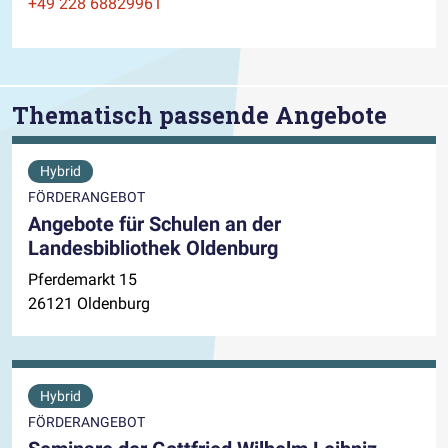
Telefon
+49 228 68829961
Thematisch passende Angebote
Hybrid
FÖRDERANGEBOT
Angebote für Schulen an der
Landesbibliothek Oldenburg
Pferdemarkt 15
26121 Oldenburg
Hybrid
FÖRDERANGEBOT