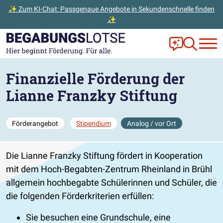
✨ Zum KI-Chat: Passgenaue Angebote in Sekundenschnelle finden
✨
Zum Hauptinhalt der Seite springen
Zur Startseite gehen
Frag Ella!
Zur Ange
Finanzielle Förderung der
Lianne Franzky Stiftung
Förderangebot
Stipendium
Analog / vor Ort
Die Lianne Franzky Stiftung fördert in Kooperation
mit dem Hoch-Begabten-Zentrum Rheinland in Brühl
allgemein hochbegabte Schülerinnen und Schüler, die
die folgenden Förderkriterien erfüllen:
Sie besuchen eine Grundschule, eine