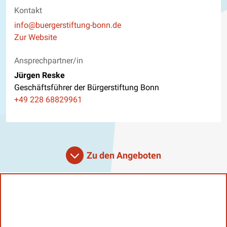
Kontakt
E-Mail
info@buergerstiftung-bonn.de
Website
Zur Website
Ansprechpartner/in
Jürgen Reske
Geschäftsführer der Bürgerstiftung Bonn
Telefon
+49 228 68829961
Zu den Angeboten