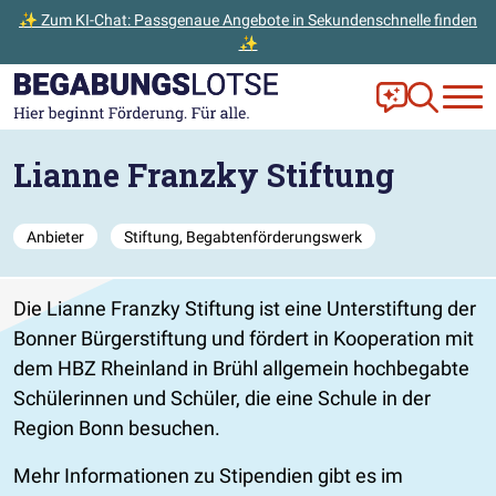
✨ Zum KI-Chat: Passgenaue Angebote in Sekundenschnelle finden
✨
Zum Hauptinhalt der Seite springen
Zur Startseite gehen
Frag Ella!
Zur Ange
Lianne Franzky Stiftung
Anbieter
Stiftung, Begabtenförderungswerk
Die Lianne Franzky Stiftung ist eine Unterstiftung der
Bonner Bürgerstiftung und fördert in Kooperation mit
dem HBZ Rheinland in Brühl allgemein hochbegabte
Schülerinnen und Schüler, die eine Schule in der
Region Bonn besuchen.
Mehr Informationen zu Stipendien gibt es im