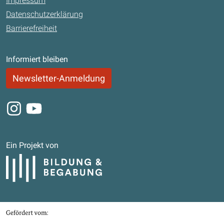
Impressum
Datenschutzerklärung
Barrierefreiheit
Informiert bleiben
Newsletter-Anmeldung
Instagram
Youtube
Ein Projekt von
Bildung und Begabung
Gefördert von
Bundesministerium für Bildung, Familie, Senioren, Frauen und Jugend