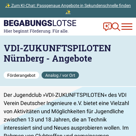
✨ Zum KI-Chat: Passgenaue Angebote in Sekundenschnelle finden
✨
Zum Hauptinhalt der Seite springen
Zur Startseite gehen
Frag Ella!
Zur Ange
VDI-ZUKUNFTSPILOTEN
Nürnberg - Angebote
Förderangebot
Analog / vor Ort
Der Jugendclub
VDI-ZUKUNFTSPILOTEN
des VDI
Verein Deutscher Ingenieure e.V. bietet eine Vielzahl
von Aktivitäten und Möglichkeiten für Jugendliche
zwischen 13 und 18 Jahren, die an Technik
interessiert sind und Neues ausprobieren wollen. Im
Rahmen von Clubtreffen und gemeinsamen