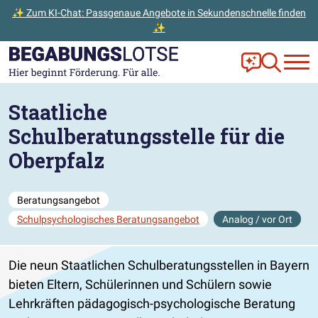
✨ Zum KI-Chat: Passgenaue Angebote in Sekundenschnelle finden
✨
Zum Hauptinhalt der Seite springen
Zur Startseite gehen
Frag Ella!
Zur Ange
Staatliche
Schulberatungsstelle für die
Oberpfalz
Beratungsangebot
Schulpsychologisches Beratungsangebot
Analog / vor Ort
Die neun Staatlichen Schulberatungsstellen in Bayern
bieten Eltern, Schülerinnen und Schülern sowie
Lehrkräften pädagogisch-psychologische Beratung