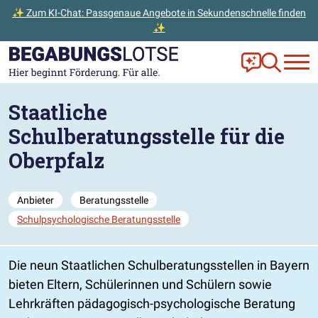
✨ Zum KI-Chat: Passgenaue Angebote in Sekundenschnelle finden
✨
Zum Hauptinhalt der Seite springen
Zur Startseite gehen
Frag Ella!
Zur Ange
Staatliche
Schulberatungsstelle für die
Oberpfalz
Anbieter
Beratungsstelle
Schulpsychologische Beratungsstelle
Die neun Staatlichen Schulberatungsstellen in Bayern
bieten Eltern, Schülerinnen und Schülern sowie
Lehrkräften pädagogisch-psychologische Beratung