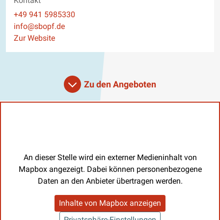
Kontakt
Telefon
+49 941 5985330
E-Mail
info@sbopf.de
Website
Zur Website
Zu den Angeboten
An dieser Stelle wird ein externer Medieninhalt von
Mapbox angezeigt. Dabei können personenbezogene
Daten an den Anbieter übertragen werden.
Inhalte von Mapbox anzeigen
Privatsphäre-Einstellungen