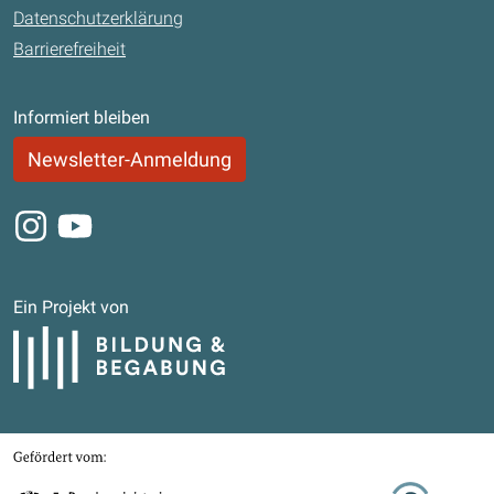
Datenschutzerklärung
Barrierefreiheit
Informiert bleiben
Newsletter-Anmeldung
Instagram
Youtube
Ein Projekt von
Bildung und Begabung
Gefördert von
Bundesministerium für Bildung, Familie, Senioren, Frauen und Jugend
Stifterverband