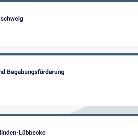
nschweig
nd Begabungsförderung
 Minden-Lübbecke