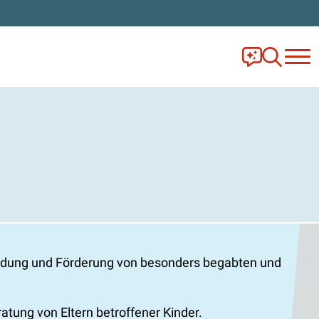
Frag Ella!
Zur Ange
ildung und Förderung von besonders begabten und
ung von Eltern betroffener Kinder.