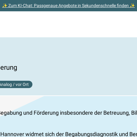
✨ Zum KI-Chat: Passgenaue Angebote in Sekundenschnelle finden ✨
derung
Analog / vor Ort
Begabung und Förderung insbesondere der Betreuung, B
Hannover widmet sich der Begabungsdiagnostik und Berat