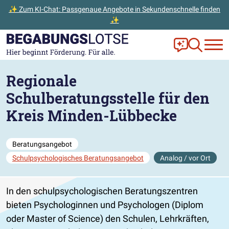
✨ Zum KI-Chat: Passgenaue Angebote in Sekundenschnelle finden
✨
Zum Hauptinhalt der Seite springen
Zur Startseite gehen
Frag Ella!
Zur Ange
Regionale
Schulberatungsstelle für den
Kreis Minden-Lübbecke
Beratungsangebot
Schulpsychologisches Beratungsangebot
Analog / vor Ort
In den schulpsychologischen Beratungszentren
bieten Psychologinnen und Psychologen (Diplom
oder Master of Science) den Schulen, Lehrkräften,