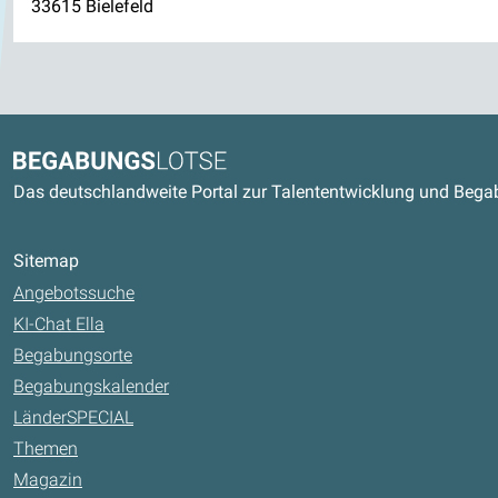
33615 Bielefeld
Kontaktdaten und weitere Link
Begabungslotse
Das deutschlandweite Portal zur Talententwicklung und Beg
Sitemap
Angebotssuche
KI-Chat Ella
Begabungsorte
Begabungskalender
LänderSPECIAL
Themen
Magazin