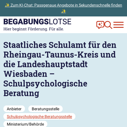
✨ Zum KI-Chat: Passgenaue Angebote in Sekundenschnelle finden
✨
Zum Hauptinhalt der Seite springen
Zur Startseite gehen
Frag Ella!
Zur Ange
Staatliches Schulamt für den
Rheingau-Taunus-Kreis und
die Landeshauptstadt
Wiesbaden –
Schulpsychologische
Beratung
Anbieter
Beratungsstelle
Schulpsychologische Beratungsstelle
Ministerium/Behörde