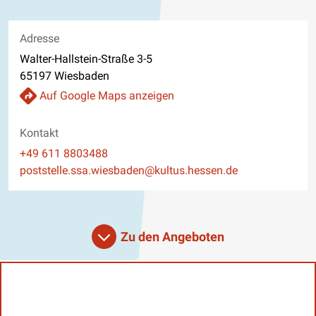
Adresse
Walter-Hallstein-Straße 3-5
65197 Wiesbaden
Auf Google Maps anzeigen
Kontakt
Telefon
+49 611 8803488
E-Mail
poststelle.ssa.wiesbaden@kultus.hessen.de
Website
Zu den Angeboten