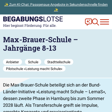
✨ Zum KI-Chat: Passgenaue Angebote in Sekundenschnelle finden
✨
Zum Hauptinhalt der Seite springen
Zur Startseite gehen
Frag Ella!
Zur Ange
Max-Brauer-Schule –
Jahrgänge 8-13
Anbieter
Schule
Stadtteilschule
Pilotschule »Leistung macht Schule«
Die Max-Brauer-Schule beteiligt sich an der Bund-
Länder-Initiative »Leistung macht Schule – LemaS«,
dessen zweite Phase in Hamburg bis zum Sommer
2028 läuft. Als Transferschule greift sie Impulse,
erprobte Konzepte und praxisorientierte