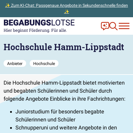
✨ Zum KI-Chat: Passgenaue Angebote in Sekundenschnelle finden
✨
Zum Hauptinhalt der Seite springen
Zur Startseite gehen
Frag Ella!
Zur Ange
Hochschule Hamm-Lippstadt
Anbieter
Hochschule
Die Hochschule Hamm-Lippstadt bietet motivierten
und begabten Schülerinnen und Schüler durch
folgende Angebote Einblicke in ihre Fachrichtungen:
Juniorstudium für besonders begabte
Schülerinnen und Schüler
Schnupperuni und weitere Angebote in den