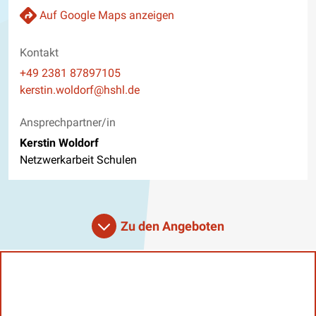
Auf Google Maps anzeigen
Kontakt
Telefon
+49 2381 87897105
E-Mail
kerstin.woldorf@hshl.de
Website
Ansprechpartner/in
Kerstin Woldorf
Netzwerkarbeit Schulen
Zu den Angeboten