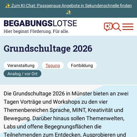
✨ Zum KI-Chat: Passgenaue Angebote in Sekundenschnelle finden
✨
Zum Hauptinhalt der Seite springen
Zur Startseite gehen
Frag Ella!
Zur Ange
Grundschultage 2026
Veranstaltung
Tagung
Fortbildung
Analog / vor Ort
Die Grundschultage 2026 in Münster bieten an zwei
Tagen Vorträge und Workshops zu den vier
Themenbereichen Sprache, MINT, Kreativität und
Bewegung. Darüber hinaus sollen Themenwelten,
Labs und offene Begegnungsflächen die
Teilnehmenden zum Entdecken, Ausprobieren und