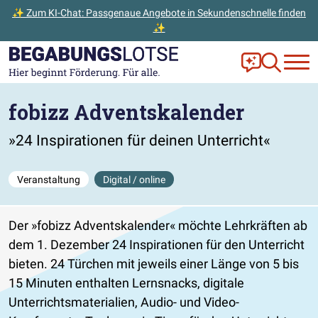
✨ Zum KI-Chat: Passgenaue Angebote in Sekundenschnelle finden
✨
Zum Hauptinhalt der Seite springen
Zur Startseite gehen
Frag Ella!
Zur Ange
fobizz Adventskalender
»24 Inspirationen für deinen Unterricht«
Veranstaltung
Digital / online
Der »fobizz Adventskalender« möchte Lehrkräften ab
dem 1. Dezember 24 Inspirationen für den Unterricht
bieten. 24 Türchen mit jeweils einer Länge von 5 bis
15 Minuten enthalten Lernsnacks, digitale
Unterrichtsmaterialien, Audio- und Video-