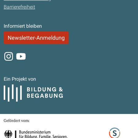
Barrierefreiheit
Informiert bleiben
Newsletter-Anmeldung
Instagram
Youtube
Ein Projekt von
Bildung und Begabung
Gefördert von
Bundesministerium für Bildung, Familie, Senioren, Frauen und Jugend
Stifterverband