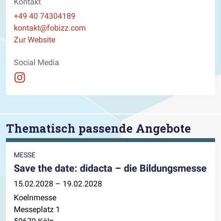
Kontakt
Telefon
+49 40 74304189
E-Mail
kontakt@fobizz.com
Website
Zur Website
Social Media
Auftritt auf Instagram ansehen
Thematisch passende Angebote
MESSE
Save the date: didacta – die Bildungsmesse
15.02.2028 – 19.02.2028
Koelnmesse
Messeplatz 1