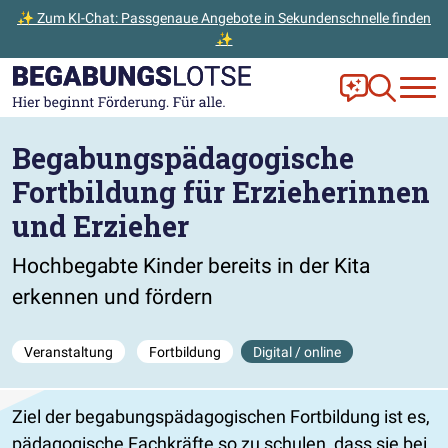
✨ Zum KI-Chat: Passgenaue Angebote in Sekundenschnelle finden
✨
Zum Hauptinhalt der Seite springen
Zur Startseite gehen
Frag Ella!
Zur Ange
Begabungspädagogische
Fortbildung für Erzieherinnen
und Erzieher
Hochbegabte Kinder bereits in der Kita
erkennen und fördern
Veranstaltung
Fortbildung
Digital / online
Ziel der begabungspädagogischen Fortbildung ist es,
pädagogische Fachkräfte so zu schulen, dass sie bei