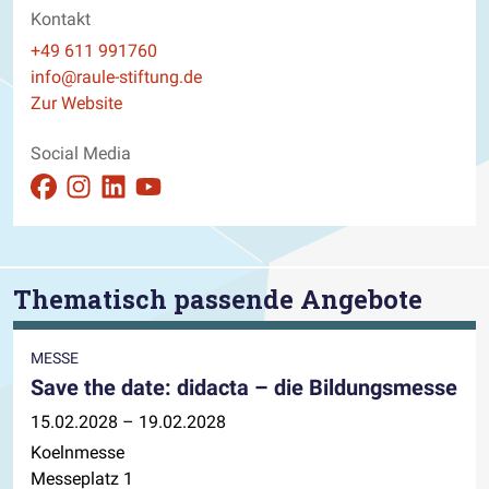
Kontakt
Telefon
+49 611 991760
E-Mail
info@raule-stiftung.de
Website
Zur Website
Social Media
Auftritt auf Facebook ansehen
Auftritt auf Instagram ansehen
Auftritt auf Linkedin ansehen
Auftritt auf Youtube ansehen
Thematisch passende Angebote
MESSE
Save the date: didacta – die Bildungsmesse
15.02.2028 – 19.02.2028
Koelnmesse
Messeplatz 1