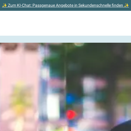
✨ Zum KI-Chat: Passgenaue Angebote in Sekundenschnelle finden ✨