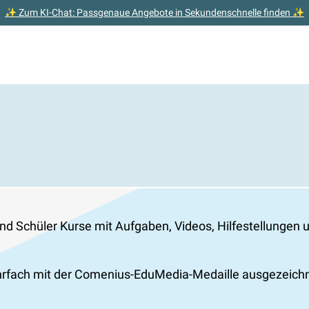
✨ Zum KI-Chat: Passgenaue Angebote in Sekundenschnelle finden ✨
 und Schüler Kurse mit Aufgaben, Videos, Hilfestellunge
hrfach mit der Comenius-EduMedia-Medaille ausgezeichn