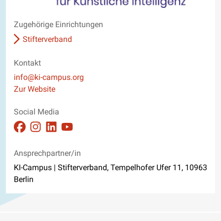
Zugehörige Einrichtungen
Stifterverband
Kontakt
E-Mail
info@ki-campus.org
Website
Zur Website
Social Media
Auftritt auf Facebook ansehen
Auftritt auf Instagram ansehen
Auftritt auf Linkedin ansehen
Auftritt auf Youtube ansehen
Ansprechpartner/in
KI-Campus | Stifterverband, Tempelhofer Ufer 11, 10963
Berlin