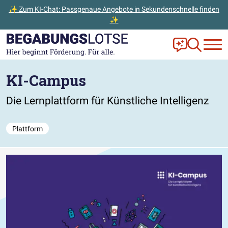
✨ Zum KI-Chat: Passgenaue Angebote in Sekundenschnelle finden
✨
Zum Hauptinhalt der Seite springen
Zur Startseite gehen
Frag Ella!
Zur Ange
KI-Campus
Die Lernplattform für Künstliche Intelligenz
Plattform