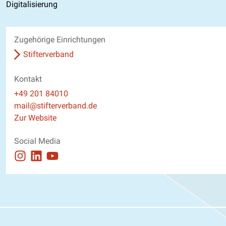
Digitalisierung
Zugehörige Einrichtungen
Stifterverband
Kontakt
Telefon
+49 201 84010
E-Mail
mail@stifterverband.de
Website
Zur Website
Social Media
Auftritt auf Instagram ansehen
Auftritt auf Linkedin ansehen
Auftritt auf Youtube ansehen