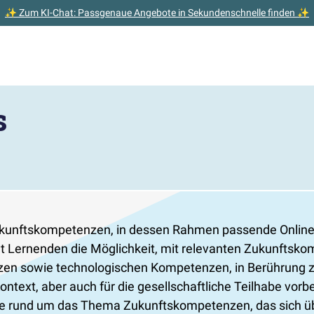
✨ Zum KI-Chat: Passgenaue Angebote in Sekundenschnelle finden ✨
s
r Zukunftskompetenzen, in dessen Rahmen passende Online
tet Lernenden die Möglichkeit, mit relevanten Zukunftsk
n sowie technologischen Kompetenzen, in Berührung zu
ntext, aber auch für die gesellschaftliche Teilhabe vorb
rte rund um das Thema Zukunftskompetenzen, das sich üb