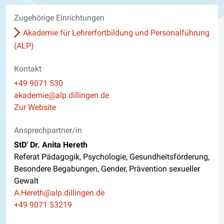
Zugehörige Einrichtungen
Akademie für Lehrerfortbildung und Personalführung
(ALP)
Kontakt
Telefon
+49 9071 530
E-Mail
akademie@alp.dillingen.de
Website
Zur Website
Ansprechpartner/in
StD' Dr. Anita Hereth
Referat Pädagogik, Psychologie, Gesundheitsförderung,
Besondere Begabungen, Gender, Prävention sexueller
Gewalt
E-Mail
A.Hereth@alp.dillingen.de
Telefon
+49 9071 53219