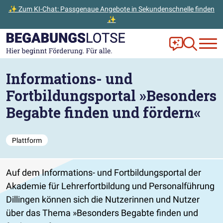
✨ Zum KI-Chat: Passgenaue Angebote in Sekundenschnelle finden
✨
Zum Hauptinhalt der Seite springen
Zur Startseite gehen
Frag Ella!
Zur Ange
Informations- und
Fortbildungsportal »Besonders
Begabte finden und fördern«
Plattform
Auf dem Informations- und Fortbildungsportal der
Akademie für Lehrerfortbildung und Personalführung
Dillingen können sich die Nutzerinnen und Nutzer
über das Thema »Besonders Begabte finden und