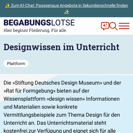
✨ Zum KI-Chat: Passgenaue Angebote in Sekundenschnelle finden
✨
Zum Hauptinhalt der Seite springen
Zur Startseite gehen
Frag Ella!
Zur Ange
Designwissen im Unterricht
Plattform
Die »Stiftung Deutsches Design Museum« und der
»Rat für Formgebung« bieten auf der
Wissensplattform »design wissen« Informationen
und Materialien sowie konkrete
Vermittlungsbeispiele zum Thema Design für den
Unterricht an. Das Unterrichtsmaterial steht
kostenfrei zur Verfügung und eignet sich für alle