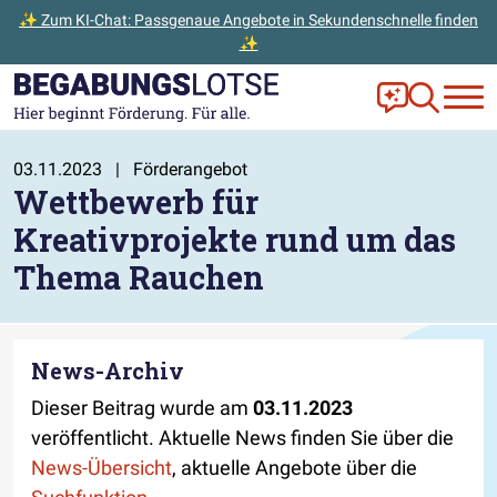
✨ Zum KI-Chat: Passgenaue Angebote in Sekundenschnelle finden
✨
Zum Hauptinhalt der Seite springen
Zur Startseite gehen
Frag Ella!
Zur Ange
03.11.2023
|
Förderangebot
Wettbewerb für
Kreativprojekte rund um das
Thema Rauchen
News-Archiv
Dieser Beitrag wurde am
03.11.2023
veröffentlicht. Aktuelle News finden Sie über die
News-Übersicht
, aktuelle Angebote über die