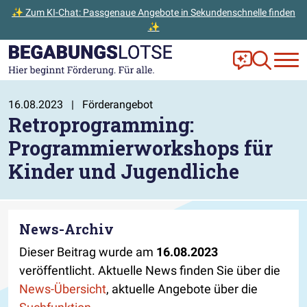
✨ Zum KI-Chat: Passgenaue Angebote in Sekundenschnelle finden
✨
Zum Hauptinhalt der Seite springen
Zur Startseite gehen
Frag Ella!
Zur Ange
16.08.2023
|
Förderangebot
Retroprogramming:
Programmierworkshops für
Kinder und Jugendliche
News-Archiv
Dieser Beitrag wurde am
16.08.2023
veröffentlicht. Aktuelle News finden Sie über die
News-Übersicht
, aktuelle Angebote über die