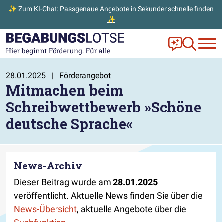
✨ Zum KI-Chat: Passgenaue Angebote in Sekundenschnelle finden
✨
Zum Hauptinhalt der Seite springen
Zur Startseite gehen
Frag Ella!
Zur Ange
28.01.2025
|
Förderangebot
Mitmachen beim
Schreibwettbewerb »Schöne
deutsche Sprache«
News-Archiv
Dieser Beitrag wurde am
28.01.2025
veröffentlicht. Aktuelle News finden Sie über die
News-Übersicht
, aktuelle Angebote über die