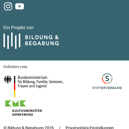
Instagram
Youtube
Ein Projekt von
Bildung und Begabung
Gefördert von
Bundesministerium für Bildung, Familie, Senioren, Frauen und Jugend
Stifterverband
Kultusministerkonferenz
© Bildung & Begabung 2026
|
Privatsphäre-Einstellungen