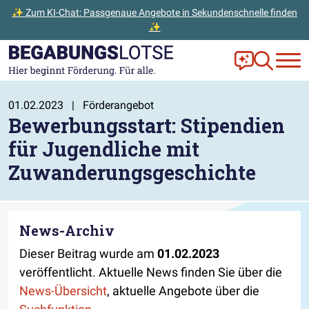
✨ Zum KI-Chat: Passgenaue Angebote in Sekundenschnelle finden
✨
Zum Hauptinhalt der Seite springen
Zur Startseite gehen
Frag Ella!
Zur Ange
01.02.2023
|
Förderangebot
Bewerbungsstart: Stipendien
für Jugendliche mit
Zuwanderungsgeschichte
News-Archiv
Dieser Beitrag wurde am
01.02.2023
veröffentlicht. Aktuelle News finden Sie über die
News-Übersicht
, aktuelle Angebote über die