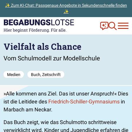
✨ Zum KI-Chat: Passgenaue Angebote in Sekundenschnelle finden
✨
Zum Hauptinhalt der Seite springen
Zur Startseite gehen
Frag Ella!
Zur Ange
Vielfalt als Chance
Vom Schulmodell zur Modellschule
Medien
Buch, Zeitschrift
Alle kommen ans Ziel. Das ist unser Anspruch!
Dies
ist die Leitidee des
Friedrich-Schiller-Gymnasiums
in
Marbach am Neckar.
Das Buch zeigt, wie das Schulmotto schrittweise
verwirklicht wird. Kinder und Jugendliche erfahren die