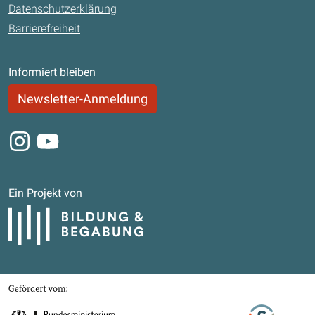
Datenschutzerklärung
Barrierefreiheit
Informiert bleiben
Newsletter-Anmeldung
Instagram
Youtube
Ein Projekt von
Bildung und Begabung
Gefördert von
Bundesministerium für Bildung, Familie, Senioren, Frauen und Jugend
Stifterverband