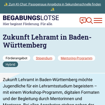
✨ Zum KI-Chat: Passgenaue Angebote in Sekundenschnelle finden
✨
Zum Hauptinhalt der Seite springen
Zur Startseite gehen
Frag Ella!
Zur Ange
Zukunft Lehramt in Baden-
Württemberg
Förderangebot
Stipendium
Mentoring-Programm
Hybrid
Zukunft Lehramt in Baden-Württemberg möchte
Jugendliche für ein Lehramtsstudium begeistern –
mit einem Workshop-Programm, digitalen Formaten
und der Begleitung durch Mentorinnen und
Mentoren. Bei allen Angeboten stehen neben der