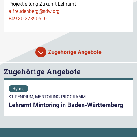
Projektleitung Zukunft Lehramt
E-Mail
a.freudenberg@sdw.org
Telefon
+49 30 27890610
Zugehörige Angebote
Zugehörige Angebote
Hybrid
STIPENDIUM, MENTORING-PROGRAMM
Lehramt Mintoring in Baden-Württemberg
Kontaktdaten und weitere Links