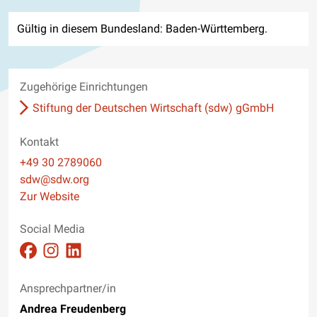
Gültig in diesem Bundesland: Baden-Württemberg.
Zugehörige Einrichtungen
Stiftung der Deutschen Wirtschaft (sdw) gGmbH
Kontakt
Telefon
+49 30 2789060
E-Mail
sdw@sdw.org
Website
Zur Website
Social Media
Auftritt auf Facebook ansehen
Auftritt auf Instagram ansehen
Auftritt auf Linkedin ansehen
Ansprechpartner/in
Andrea Freudenberg