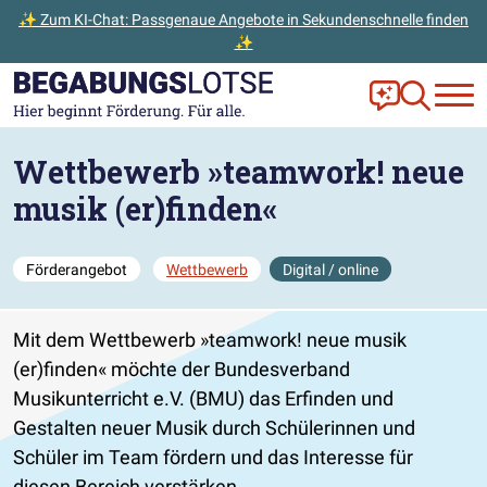
✨ Zum KI-Chat: Passgenaue Angebote in Sekundenschnelle finden
✨
Zum Hauptinhalt der Seite springen
Zur Startseite gehen
Frag Ella!
Zur Ange
Wettbewerb »teamwork! neue
musik (er)finden«
Förderangebot
Wettbewerb
Digital / online
Mit dem Wettbewerb »teamwork! neue musik
(er)finden« möchte der Bundesverband
Musikunterricht e.V. (BMU) das Erfinden und
Gestalten neuer Musik durch Schülerinnen und
Schüler im Team fördern und das Interesse für
diesen Bereich verstärken.