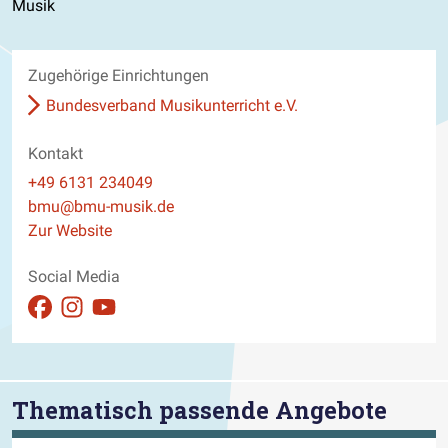
Musik
Zugehörige Einrichtungen
Bundesverband Musikunterricht e.V.
Kontakt
Telefon
+49 6131 234049
E-Mail
bmu@bmu-musik.de
Website
Zur Website
Social Media
Auftritt auf Facebook ansehen
Auftritt auf Instagram ansehen
Auftritt auf Youtube ansehen
Thematisch passende Angebote