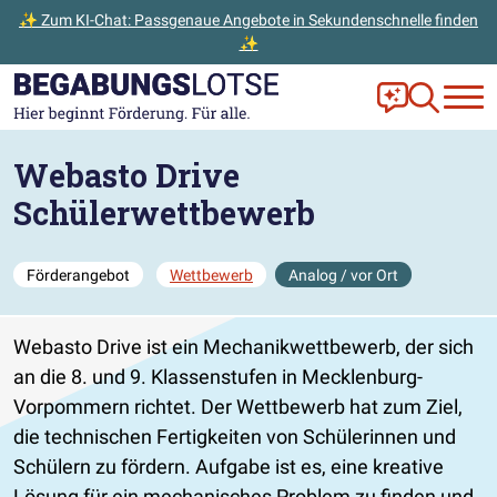
✨ Zum KI-Chat: Passgenaue Angebote in Sekundenschnelle finden
✨
Zum Hauptinhalt der Seite springen
Zur Startseite gehen
Frag Ella!
Zur Ange
Webasto Drive
Schülerwettbewerb
Förderangebot
Wettbewerb
Analog / vor Ort
Webasto Drive ist ein Mechanikwettbewerb, der sich
an die 8. und 9. Klassenstufen in Mecklenburg-
Vorpommern richtet. Der Wettbewerb hat zum Ziel,
die technischen Fertigkeiten von Schülerinnen und
Schülern zu fördern. Aufgabe ist es, eine kreative
Lösung für ein mechanisches Problem zu finden und