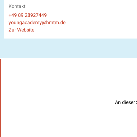
Kontakt
Telefon
+49 89 28927449
E-Mail
youngacademy@hmtm.de
Website
Zur Website
An dieser 