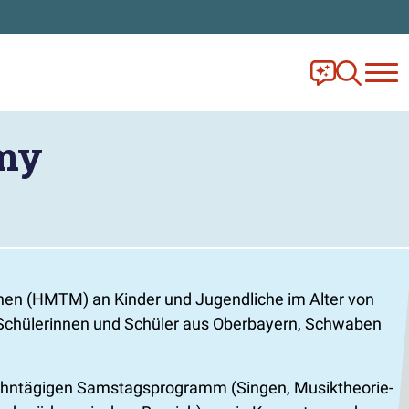
Frag Ella!
Zur Ange
my
en (HMTM) an Kinder und Jugendliche im Alter von
 Schülerinnen und Schüler aus Oberbayern, Schwaben
zehntägigen Samstagsprogramm (Singen, Musiktheorie-