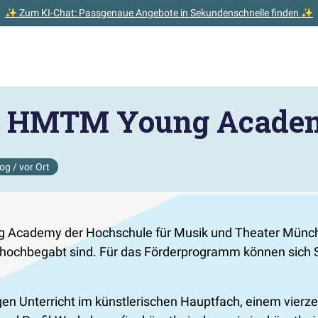
✨ Zum KI-Chat: Passgenaue Angebote in Sekundenschnelle finden ✨
er HMTM Young Acade
og / vor Ort
g Academy der Hochschule für Musik und Theater Münch
h hochbegabt sind. Für das Förderprogramm können sich
en Unterricht im künstlerischen Hauptfach, einem vier