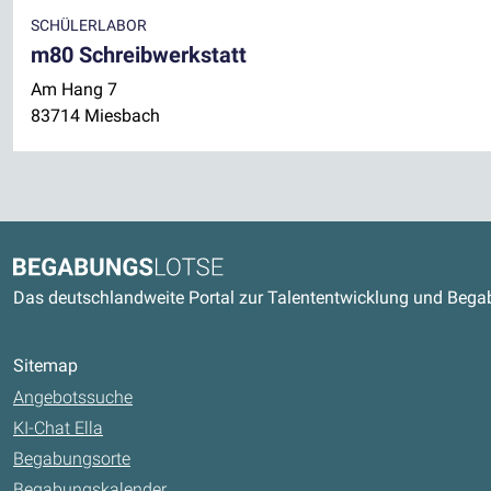
SCHÜLERLABOR
m80 Schreibwerkstatt
Am Hang 7
83714 Miesbach
Kontaktdaten und weitere Link
Begabungslotse
Das deutschlandweite Portal zur Talententwicklung und Beg
Sitemap
Angebotssuche
KI-Chat Ella
Begabungsorte
Begabungskalender