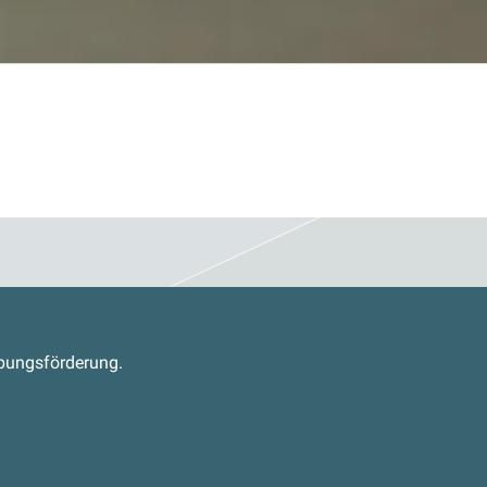
s
abungsförderung.