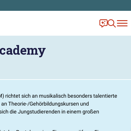
Frag Ella!
Zur Ange
Academy
chtet sich an musikalisch besonders talentierte
t an Theorie-/Gehörbildungskursen und
ich die Jungstudierenden in einem großen