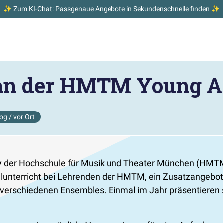
✨ Zum KI-Chat: Passgenaue Angebote in Sekundenschnelle finden ✨
an der HMTM Young 
og / vor Ort
r Hochschule für Musik und Theater München (HMTM) ri
zelunterricht bei Lehrenden der HMTM, ein Zusatzangebo
erschiedenen Ensembles. Einmal im Jahr präsentieren s