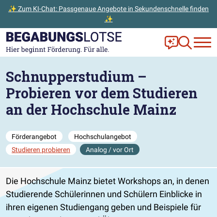
✨ Zum KI-Chat: Passgenaue Angebote in Sekundenschnelle finden
✨
Zum Hauptinhalt der Seite springen
Zur Startseite gehen
Frag Ella!
Zur Ange
Schnupperstudium –
Probieren vor dem Studieren
an der Hochschule Mainz
Förderangebot
Hochschulangebot
Studieren probieren
Analog / vor Ort
Die Hochschule Mainz bietet Workshops an, in denen
Studierende Schülerinnen und Schülern Einblicke in
ihren eigenen Studiengang geben und Beispiele für