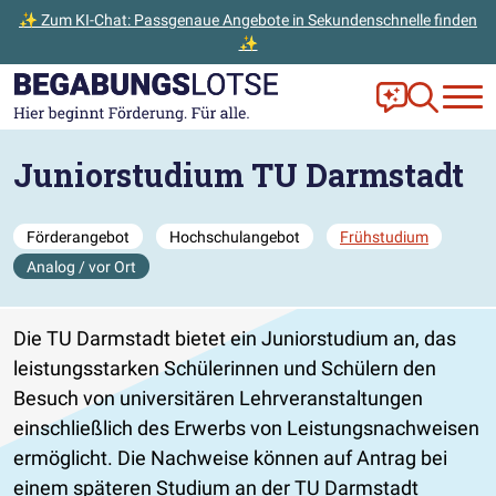
✨ Zum KI-Chat: Passgenaue Angebote in Sekundenschnelle finden
✨
Zum Hauptinhalt der Seite springen
Zur Startseite gehen
Frag Ella!
Zur Ange
Juniorstudium TU Darmstadt
Förderangebot
Hochschulangebot
Frühstudium
Analog / vor Ort
Die TU Darmstadt bietet ein Juniorstudium an, das
leistungsstarken Schülerinnen und Schülern den
Besuch von universitären Lehrveranstaltungen
einschließlich des Erwerbs von Leistungsnachweisen
ermöglicht. Die Nachweise können auf Antrag bei
einem späteren Studium an der TU Darmstadt