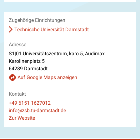
Zugehörige Einrichtungen
Technische Universität Darmstadt
Adresse
S1|01 Universitätszentrum, karo 5, Audimax
Karolinenplatz 5
64289 Darmstadt
Auf Google Maps anzeigen
Kontakt
Telefon
+49 6151 1627012
E-Mail
info@zsb.tu-darmstadt.de
Website
Zur Website