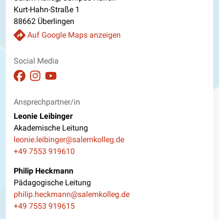
Kurt-Hahn-Straße 1
88662 Überlingen
Auf Google Maps anzeigen
Social Media
Auftritt auf Facebook ansehen
Auftritt auf Instagram ansehen
Auftritt auf Youtube ansehen
Ansprechpartner/in
Leonie Leibinger
Akademische Leitung
E-Mail
leonie.leibinger@salemkolleg.de
Telefon
+49 7553 919610
Philip Heckmann
Pädagogische Leitung
E-Mail
philip.heckmann@salemkolleg.de
Telefon
+49 7553 919615