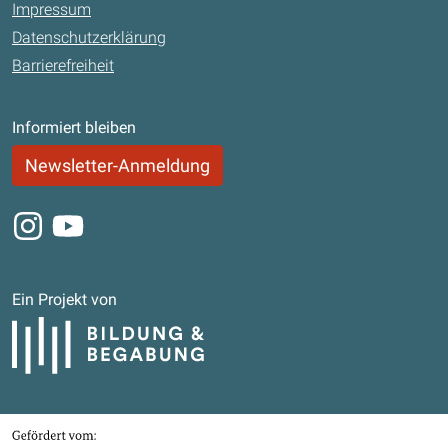
Impressum
Datenschutzerklärung
Barrierefreiheit
Informiert bleiben
Newsletter-Anmeldung
Instagram
Youtube
Ein Projekt von
Bildung und Begabung
Gefördert von
Bundesministerium für Bildung, Familie, Senioren, Frauen und Jugend