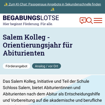
✨ Zum KI-Chat: Passgenaue Angebote in Sekundenschnelle finden
✨
Zum Hauptinhalt der Seite springen
Zur Startseite gehen
Frag Ella!
Zur Ange
Salem Kolleg -
Orientierungsjahr für
Abiturienten
Förderangebot
Analog / vor Ort
Das Salem Kolleg, Initiative und Teil der Schule
Schloss Salem, bietet Abiturientinnen und
Abiturienten nach dem Abitur als Entscheidungshilfe
und Vorbereitung auf die akademische und berufliche