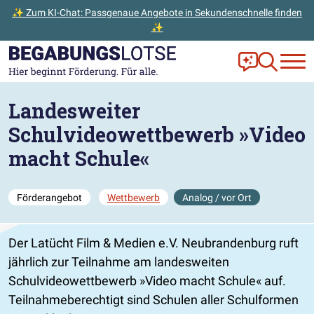
✨ Zum KI-Chat: Passgenaue Angebote in Sekundenschnelle finden
✨
Zum Hauptinhalt der Seite springen
Zur Startseite gehen
Frag Ella!
Zur Ange
Landesweiter
Schulvideowettbewerb »Video
macht Schule«
Förderangebot
Wettbewerb
Analog / vor Ort
Der Latücht Film & Medien e.V. Neubrandenburg ruft
jährlich zur Teilnahme am landesweiten
Schulvideowettbewerb »Video macht Schule« auf.
Teilnahmeberechtigt sind Schulen aller Schulformen