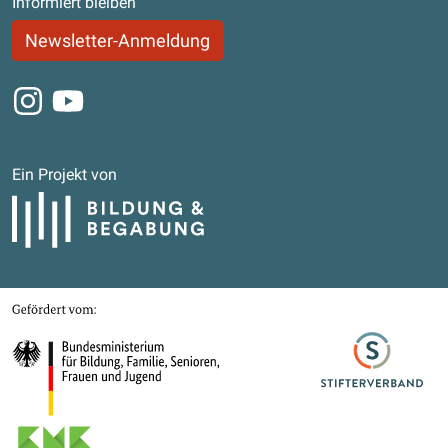
Informiert bleiben
Newsletter-Anmeldung
Instagram
Youtube
Ein Projekt von
Bildung und Begabung
Gefördert von
Bundesministerium für Bildung, Familie, Senioren, Frauen und Jugend
Stifterverband
Kultusministerkonferenz