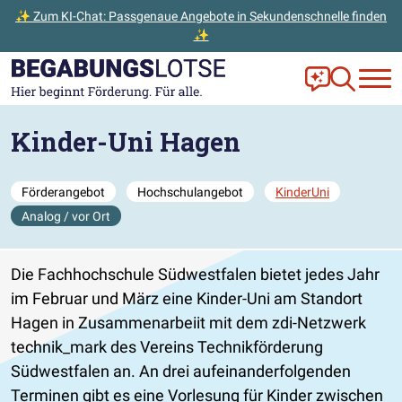
✨ Zum KI-Chat: Passgenaue Angebote in Sekundenschnelle finden
✨
Zum Hauptinhalt der Seite springen
Zur Startseite gehen
Frag Ella!
Zur Ange
Kinder-Uni Hagen
Förderangebot
Hochschulangebot
KinderUni
Analog / vor Ort
Die Fachhochschule Südwestfalen bietet jedes Jahr
im Februar und März eine Kinder-Uni am Standort
Hagen in Zusammenarbeiit mit dem zdi-Netzwerk
technik_mark des Vereins Technikförderung
Südwestfalen an. An drei aufeinanderfolgenden
Terminen gibt es eine Vorlesung für Kinder zwischen