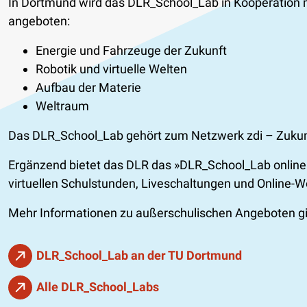
In Dortmund wird das DLR_School_Lab in Kooperation 
angeboten:
Energie und Fahrzeuge der Zukunft
Robotik und virtuelle Welten
Aufbau der Materie
Weltraum
Das DLR_School_Lab gehört zum Netzwerk zdi – Zukunf
Ergänzend bietet das DLR das »DLR_School_Lab online«
virtuellen Schulstunden, Liveschaltungen und Online-W
Mehr Informationen zu außerschulischen Angeboten g
DLR_School_Lab an der TU Dortmund
Alle DLR_School_Labs