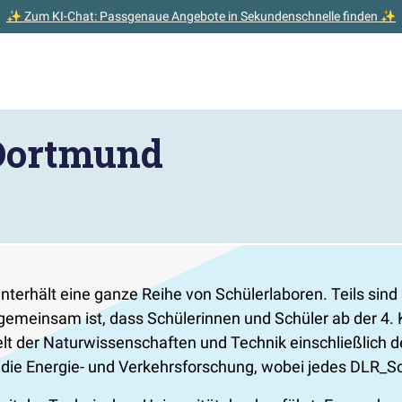
✨ Zum KI-Chat: Passgenaue Angebote in Sekundenschnelle finden ✨
Dortmund
erhält eine ganze Reihe von Schülerlaboren. Teils sind s
gemeinsam ist, dass Schülerinnen und Schüler ab der 4.
lt der Naturwissenschaften und Technik einschließlich 
e die Energie- und Verkehrsforschung, wobei jedes DLR_