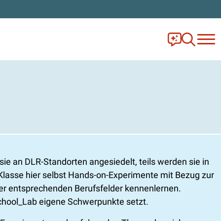
Frag Ella!
Zur Ange
ie an DLR-Standorten angesiedelt, teils werden sie in
 Klasse hier selbst Hands-on-Experimente mit Bezug zur
der entsprechenden Berufsfelder kennenlernen.
School_Lab eigene Schwerpunkte setzt.