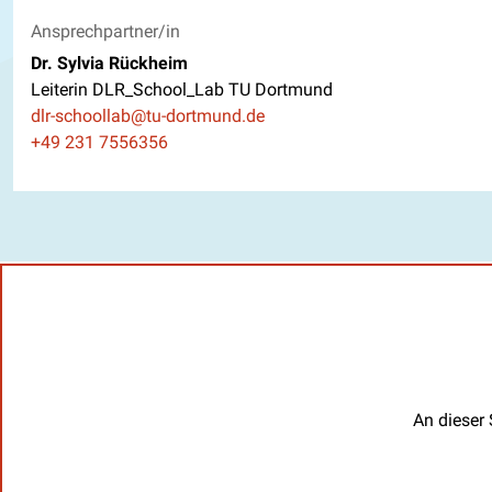
Ansprechpartner/in
Dr. Sylvia Rückheim
Leiterin DLR_School_Lab TU Dortmund
E-Mail
dlr-schoollab@tu-dortmund.de
Telefon
+49 231 7556356
An dieser 