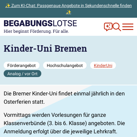
✨ Zum KI-Chat: Passgenaue Angebote in Sekundenschnelle finden
✨
Zum Hauptinhalt der Seite springen
Zur Startseite gehen
Frag Ella!
Zur Ange
Kinder-Uni Bremen
Förderangebot
Hochschulangebot
KinderUni
Analog / vor Ort
Die Bremer Kinder-Uni findet einmal jährlich in den
Osterferien statt.
Vormittags werden Vorlesungen für ganze
Klassenverbünde (3. bis 6. Klasse) angeboten. Die
Anmeldung erfolgt über die jeweilige Lehrkraft.