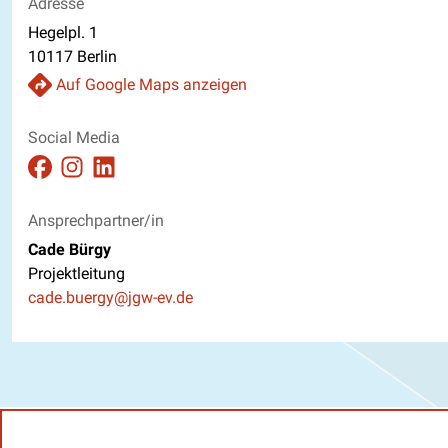
Adresse
Hegelpl. 1
10117 Berlin
Auf Google Maps anzeigen
Social Media
Auftritt auf Facebook ansehen
Auftritt auf Instagram ansehen
Auftritt auf Linkedin ansehen
Ansprechpartner/in
Cade Bürgy
Projektleitung
E-Mail
cade.buergy@jgw-ev.de