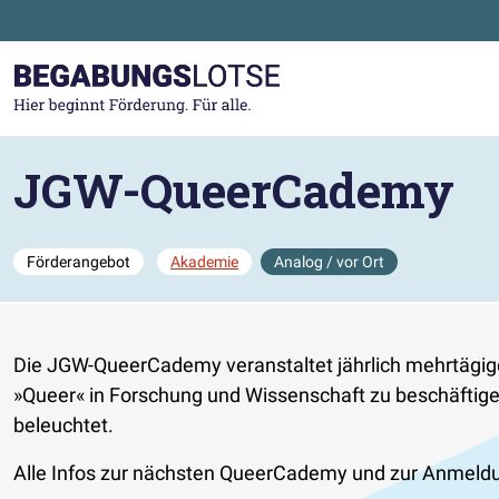
Zum Hauptinhalt der Seite springen
Zur Startseite gehen
JGW-QueerCademy
Förderangebot
Akademie
Analog / vor Ort
Die JGW-QueerCademy veranstaltet jährlich mehrtägige
»Queer« in Forschung und Wissenschaft zu beschäftig
beleuchtet.
Alle Infos zur nächsten QueerCademy und zur Anmeldun