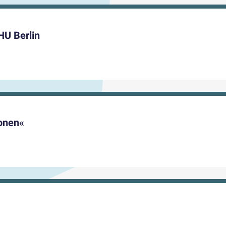
HU Berlin
ionen«