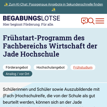
✨ Zum KI-Chat: Passgenaue Angebote in Sekundenschnelle finden
✨
Zum Hauptinhalt der Seite springen
Zur Startseite gehen
Frag Ella!
Zur Ange
Frühstart-Programm des
Fachbereichs Wirtschaft der
Jade Hochschule
Förderangebot
Hochschulangebot
Frühstudium
Analog / vor Ort
Schülerinnen und Schüler sowie Auszubildende mit
(Fach-)Hochschulreife, die von der Schule als gut
beurteilt werden, können sich an der Jade