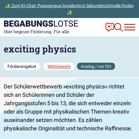
✨ Zum KI-Chat: Passgenaue Angebote in Sekundenschnelle finden
✨
Zum Hauptinhalt der Seite springen
Zur Startseite gehen
Frag Ella!
Zur Ange
exciting physics
Förderangebot
Wettbewerb
Analog / vor Ort
Der Schülerwettbewerb »exciting physics« richtet
sich an Schülerinnen und Schüler der
Jahrgangsstufen 5 bis 13, die sich entweder einzeln
oder als Gruppe mit physikalischen Themen kreativ
auseinander setzen möchten. Es zählen
physikalische Originalität und technische Raffinesse.