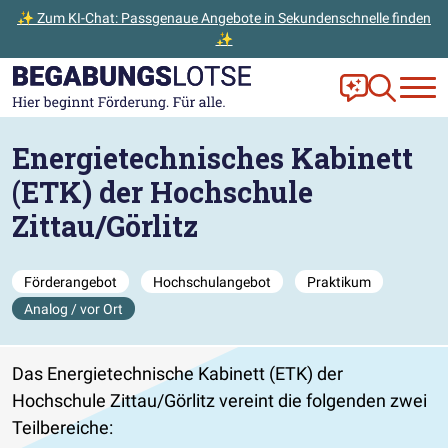
✨ Zum KI-Chat: Passgenaue Angebote in Sekundenschnelle finden
✨
Zum Hauptinhalt der Seite springen
Zur Startseite gehen
Frag Ella!
Zur Ange
Energietechnisches Kabinett
(ETK) der Hochschule
Zittau/Görlitz
Förderangebot
Hochschulangebot
Praktikum
Analog / vor Ort
Das Energietechnische Kabinett (ETK) der
Hochschule Zittau/Görlitz vereint die folgenden zwei
Teilbereiche: