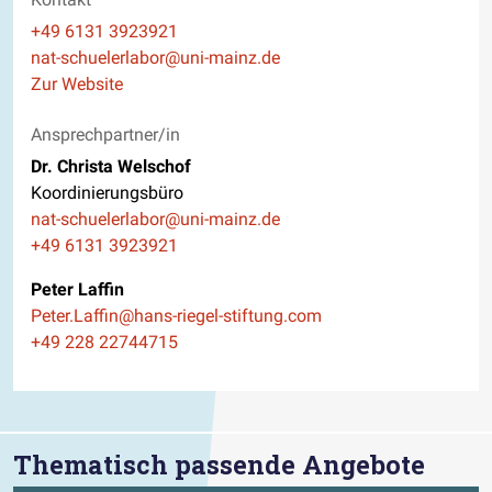
Telefon
+49 6131 3923921
E-Mail
nat-schuelerlabor@uni-mainz.de
Website
Zur Website
Ansprechpartner/in
Dr. Christa Welschof
Koordinierungsbüro
E-Mail
nat-schuelerlabor@uni-mainz.de
Telefon
+49 6131 3923921
Peter Laffin
E-Mail
Peter.Laffin@hans-riegel-stiftung.com
Telefon
+49 228 22744715
Thematisch passende Angebote