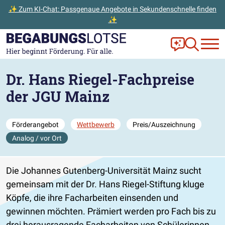
✨ Zum KI-Chat: Passgenaue Angebote in Sekundenschnelle finden
✨
Zum Hauptinhalt der Seite springen
Zur Startseite gehen
Frag Ella!
Zur Ange
Dr. Hans Riegel-Fachpreise
der JGU Mainz
Förderangebot
Wettbewerb
Preis/Auszeichnung
Analog / vor Ort
Die Johannes Gutenberg-Universität Mainz sucht
gemeinsam mit der Dr. Hans Riegel-Stiftung kluge
Köpfe, die ihre Facharbeiten einsenden und
gewinnen möchten. Prämiert werden pro Fach bis zu
drei herausragende Facharbeiten von Schülerinnen