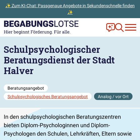
✨ Zum KI-Chat: Passgenaue Angebote in Sekundenschnelle finden
✨
Zum Hauptinhalt der Seite springen
Zur Startseite gehen
Frag Ella!
Zur Ange
Schulpsychologischer
Beratungsdienst der Stadt
Halver
Beratungsangebot
Schulpsychologisches Beratungsangebot
Analog / vor Ort
In den schulpsychologischen Beratungszentren
bieten Diplom-Psychologinnen und Diplom-
Psychologen den Schulen, Lehrkräften, Eltern sowie