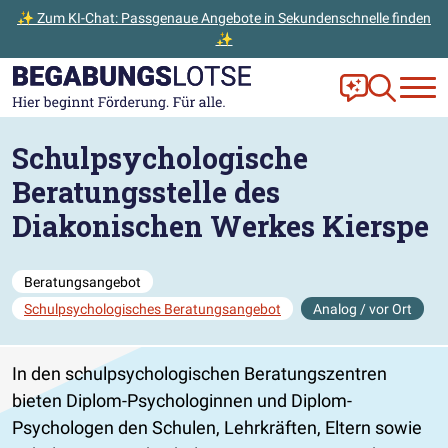
✨ Zum KI-Chat: Passgenaue Angebote in Sekundenschnelle finden
✨
Zum Hauptinhalt der Seite springen
Zur Startseite gehen
Frag Ella!
Zur Ange
Schulpsychologische
Beratungsstelle des
Diakonischen Werkes Kierspe
Beratungsangebot
Schulpsychologisches Beratungsangebot
Analog / vor Ort
In den schulpsychologischen Beratungszentren
bieten Diplom-Psychologinnen und Diplom-
Psychologen den Schulen, Lehrkräften, Eltern sowie