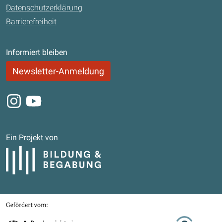
Datenschutzerklärung
Barrierefreiheit
Informiert bleiben
Newsletter-Anmeldung
Instagram
Youtube
Ein Projekt von
Bildung und Begabung
Gefördert von
Bundesministerium für Bildung, Familie, Senioren, Frauen und Jugend
Stifterverband