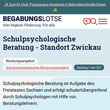
✨ Zum KI-Chat: Passgenaue Angebote in Sekundenschnelle finden
✨
Zum Hauptinhalt der Seite springen
Zur Startseite gehen
Frag Ella!
Zur Ange
Schulpsychologische
Beratung - Standort Zwickau
Beratungsangebot
Schulpsychologisches Beratungsangebot
Analog / vor Ort
Schulpsychologische Beratung ist Aufgabe des
Freistaates Sachsen und erfolgt schulartübergreifend
durch Schulpsychologen mit Hilfe von
Beratungslehrern.