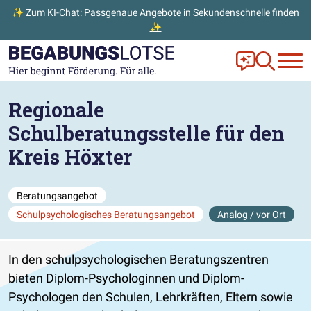
✨ Zum KI-Chat: Passgenaue Angebote in Sekundenschnelle finden
✨
Zum Hauptinhalt der Seite springen
Zur Startseite gehen
Frag Ella!
Zur Ange
Regionale
Schulberatungsstelle für den
Kreis Höxter
Beratungsangebot
Schulpsychologisches Beratungsangebot
Analog / vor Ort
In den schulpsychologischen Beratungszentren
bieten Diplom-Psychologinnen und Diplom-
Psychologen den Schulen, Lehrkräften, Eltern sowie