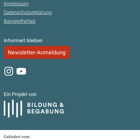
Impressum
Datenschutzerklärung
Barrierefreiheit
Informiert bleiben
Newsletter-Anmeldung
Instagram
Youtube
Ein Projekt von
Bildung und Begabung
Gefördert von
Bundesministerium für Bildung, Familie, Senioren, Frauen und Jugend