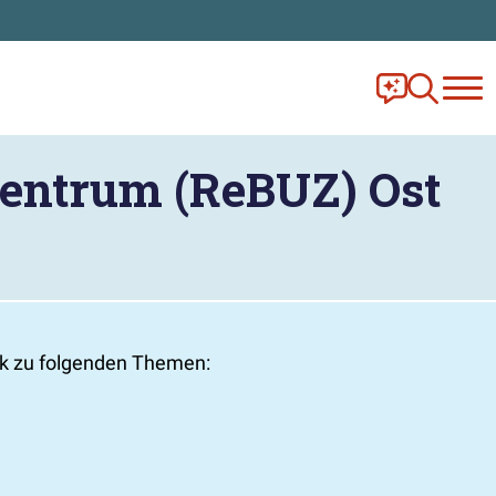
Frag Ella!
Zur Ange
zentrum (ReBUZ) Ost
ik zu folgenden Themen: