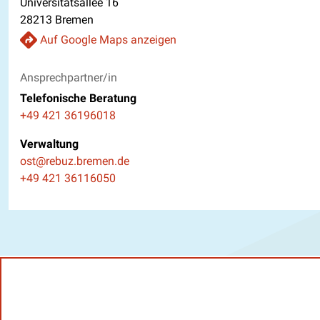
Universitätsallee 16
28213 Bremen
Auf Google Maps anzeigen
Ansprechpartner/in
Telefonische Beratung
Telefon
+49 421 36196018
Verwaltung
E-Mail
ost@rebuz.bremen.de
Telefon
+49 421 36116050