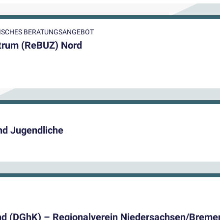
GISCHES BERATUNGSANGEBOT
ntrum (ReBUZ) Nord
und Jugendliche
nd (DGhK) – Regionalverein Niedersachsen/Bremen