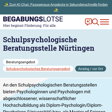
✨ Zum KI-Chat: Passgenaue Angebote in Sekundenschnelle finden
✨
Zum Hauptinhalt der Seite springen
Zur Startseite gehen
Frag Ella!
Zur Ange
Schulpsychologische
Beratungsstelle Nürtingen
Beratungsangebot
Schulpsychologisches Beratungsangebot
Analog / vor Ort
An den Schulpsychologischen Beratungsstellen
bieten Psychologinnen und Psychologen mit
abgeschlossener, wissenschaftlicher
Hochschulbildung als Diplom-Psychologin/Diplom-
Psychologe (Universität) bzw. als Master of Science