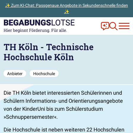
✨ Zum KI-Chat: Passgenaue Angebote in Sekundenschnelle finden
✨
Zum Hauptinhalt der Seite springen
Zur Startseite gehen
Frag Ella!
Zur Ange
TH Köln - Technische
Hochschule Köln
Anbieter
Hochschule
Die TH Köln bietet interessierten Schülerinnen und
Schülern Informations- und Orientierungsangebote
von der KinderUni bis zum Schülerstudium
Schnuppersemester
.
Die Hochschule ist neben weiteren 22 Hochschulen